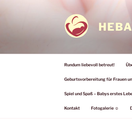
Zum
Inhalt
springen
HEBA
Rundum liebevoll betreut!
Üb
Geburtsvorbereitung für Frauen 
Spiel und Spaß – Babys erstes Leb
Kontakt
Fotogalerie ☺
D