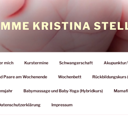
MME KRISTINA STEL
er mich
Kurstermine
Schwangerschaft
Akupunktur/
und Paare am Wochenende
Wochenbett
Rückbildungskurs 
ensjahr
Babymassage und Baby-Yoga (Hybridkurs)
Mamafit
atenschutzerklärung
Impressum